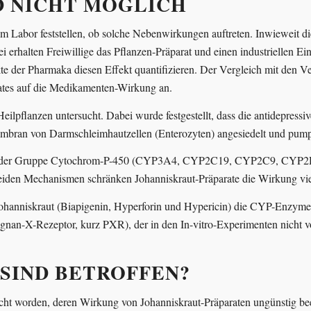
D NICHT MÖGLICH
im Labor feststellen, ob solche Nebenwirkungen auftreten. Inwieweit d
rhalten Freiwillige das Pflanzen-Präparat und einen industriellen Einz
 der Pharmaka diesen Effekt quantifizieren. Der Vergleich mit den Ver
rates auf die Medikamenten-Wirkung an.
ilpflanzen untersucht. Dabei wurde festgestellt, dass die antidepressi
-Membran von Darmschleimhautzellen (Enterozyten) angesiedelt und pum
s der Gruppe Cyto­chrom-P-450 (CYP3A4, CYP2C19, CYP2C9, CYP2D6)
iden Mechanismen schränken Johanniskraut-Präparate die Wirkung vi
ohanniskraut (Biapigenin, Hyperforin und Hypericin) die CYP-Enzyme 
regnan-X-Rezeptor, kurz PXR), der in den In-vitro-Experimenten nicht v
SIND BETROFFEN?
cht worden, deren Wirkung von Johanniskraut-Präparaten ungünstig bee