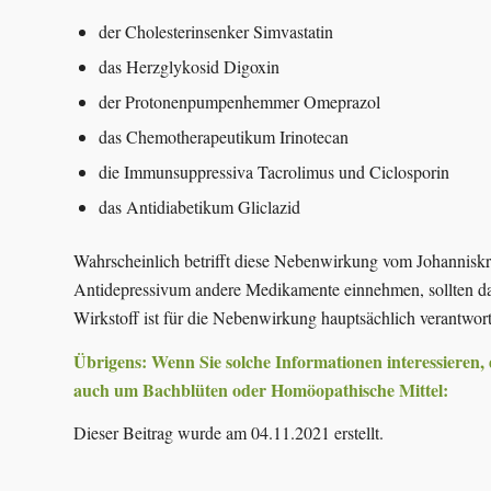
der Cholesterinsenker Simva­statin
das Herzglykosid Digoxin
der Protonenpumpenhemmer Omeprazol
das Chemotherapeutikum Irino­tecan
die Immunsuppressiva Tacrolimus und Ciclo­sporin
das Antidiabetikum Gliclazid
Wahrscheinlich betrifft diese Nebenwirkung vom Johanniskr
Antidepressivum andere Medikamente einnehmen, sollten dahe
Wirkstoff ist für die Nebenwirkung hauptsächlich verantwort
Übrigens: Wenn Sie solche Informationen interessieren,
auch um Bachblüten oder Homöopathische Mittel:
Dieser Beitrag wurde am 04.11.2021 erstellt.