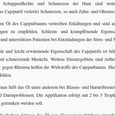
. Schuppenflechte und Schmerzen der Haut sind weiter
das Cajeputöl vielerlei Schmerzen, so auch Zahn- und Ohrens
em Öl des Cajeputbaums vertreiben Erkältungen und sind a
gen zu empfehlen. Schleim- und krampflösende Eigensc
 und unterstützen Patienten bei Entzündungen der Stirn- und
de und leicht erwärmende Eigenschaft des Cajeputöls ist hil
nd schmerzende Muskeln. Weitere Einsatzgebiete sind Arthri
t gegen Rheuma helfen die Wirkstoffe des Cajeputbaums. Hie
ehlen.
men hilft das Öl unter anderem bei Blasen- und Harnröhrene
Darmproblemen. Die Applikation erfolgt mit 2 bis 5 Tropf
 getrunken werden soll.
seljahren können das Öl zur allgemeinen Stärkung innerli