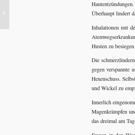
Hautentzündungen
Mandel (Prunus dulcis)
Überhaupt lindert 
Inhalationen mit d
Atemwegserkrankun
Husten zu besiegen
Die schmerzlindern
gegen verspannte u
Hexenschuss. Selbs
und Wickel zu empf
Innerlich eingenom
Magenkrämpfen und 
das dreimal am Tag
Frauen in den Wech