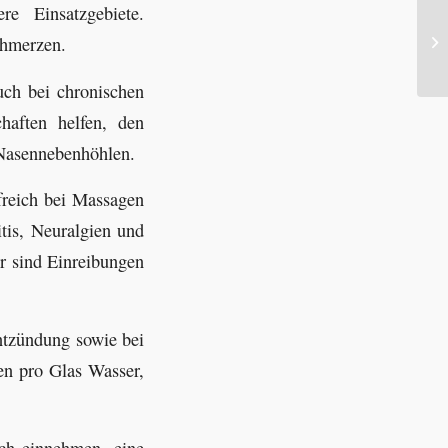
e Einsatzgebiete.
chmerzen.
uch bei chronischen
haften helfen, den
 Nasennebenhöhlen.
freich bei Massagen
tis, Neuralgien und
r sind Einreibungen
ntzündung sowie bei
en pro Glas Wasser,
ch einnehmen, eine