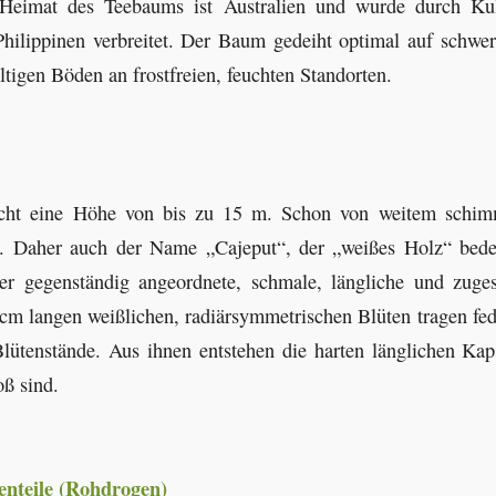
 Heimat des Teebaums ist Australien und wurde durch Kul
hilippinen verbreitet. Der Baum gedeiht optimal auf schwe
tigen Böden an frostfreien, feuchten Standorten.
cht eine Höhe von bis zu 15 m. Schon von weitem schim
ß. Daher auch der Name „Cajeput“, der „weißes Holz“ be
er gegenständig angeordnete, schmale, längliche und zuge
 cm langen weißlichen, radiärsymmetrischen Blüten tragen fed
Blütenstände. Aus ihnen entstehen die harten länglichen Kaps
ß sind.
enteile (Rohdrogen)