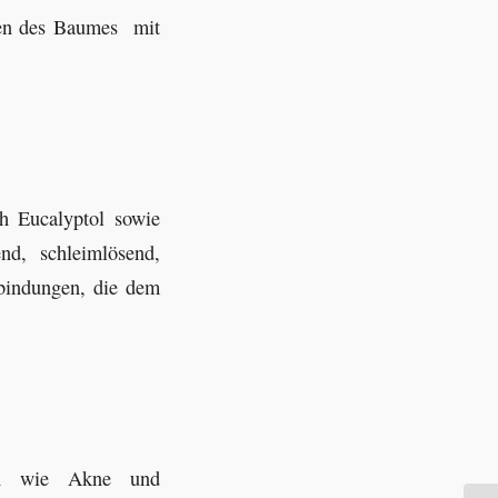
gen des Baumes mit
ch Eucalyptol sowie
d, schleimlösend,
rbindungen, die dem
den wie Akne und