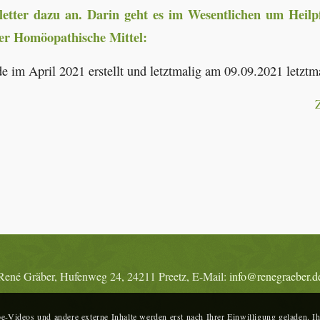
letter dazu an. Darin geht es im Wesentlichen um Heilp
er Homöopathische Mittel:
e im April 2021 erstellt und letztmalig am 09.09.2021 letztmal
René Gräber, Hufenweg 24, 24211 Preetz, E-Mail:
info@renegraeber.d
-Videos und andere externe Inhalte werden erst nach Ihrer Einwilligung geladen. Ih