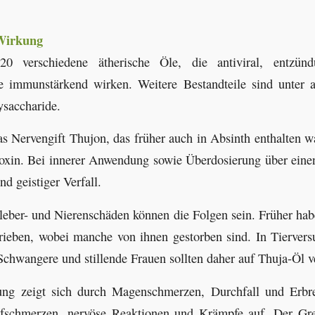
 Wirkung
 20 verschiedene ätherische Öle, die antiviral, entzü
e immunstärkend wirken. Weitere Bestandteile sind unter 
ysaccharide.
as Nervengift Thujon, das früher auch in Absinth enthalten w
xin. Bei innerer Anwendung sowie Überdosierung über eine
nd geistiger Verfall.
eber- und Nierenschäden können die Folgen sein. Früher ha
rieben, wobei manche von ihnen gestorben sind. In Tierver
chwangere und stillende Frauen sollten daher auf Thuja-Öl v
ung zeigt sich durch Magenschmerzen, Durchfall und Erbre
fschmerzen, nervöse Reaktionen und Krämpfe auf. Der Gr