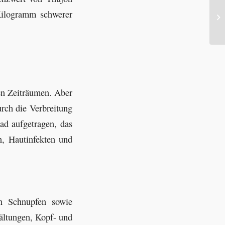
Kilogramm schwerer
Wo
gen Zeiträumen. Aber
rch die Verbreitung
ad aufgetragen, das
n, Hautinfekten und
n Schnupfen sowie
ältungen, Kopf- und