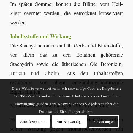
Im späten Sommer können die Blätter vom Heil-
Ziest geerntet werden, die getrocknet konserviert
werden.
Inhaltsstoffe und Wirkung
Die Stachys betonica enthält Gerb- und Bitterstoffe,
vor allem das zu den Betainen gehörende
Stachydrin sowie die ätherischen Öle Betonicin,
Turicin und Cholin. Aus den Inhaltsstoffen
resultieren vor allem entzündungshemmende
Diese Website verwendet technisch notwendige Cookies. Eingebettete
Eigenschaften.
YouTube-Videos und andere externe Inhalte werden erst nach Ihrer
Einwilligung geladen. Ihre Auswahl können Sie jederzeit über die
Medizinische Anwendung der Stachys betonica
Datenschutz-Einstellungen ändern.
Hildegard von Bingen wollte den Heil-Ziest neben
Alle akzeptieren
Nur Notwendige
Einstellungen
seiner Wirkung gegen Monatsbeschwerden von